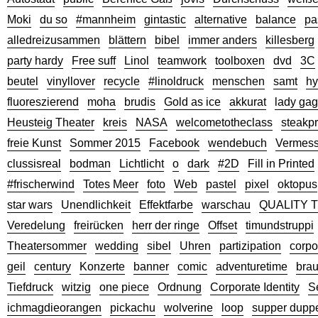
Moki
du so
#mannheim
gintastic
alternative
balance
pa
alledreizusammen
blättern
bibel
immer anders
killesberg
party hardy
Free suff
Linol
teamwork
toolboxen
dvd
3C
beutel
vinyllover
recycle
#linoldruck
menschen
samt
hy
fluoreszierend
moha
brudis
Gold as ice
akkurat
lady ga
Heusteig Theater
kreis
NASA
welcometotheclass
steakp
freie Kunst
Sommer 2015
Facebook
wendebuch
Vermes
clussisreal
bodman
Lichtlicht
o
dark
#2D
Fill in Printed
#frischerwind
Totes Meer
foto
Web
pastel
pixel
oktopus
star wars
Unendlichkeit
Effektfarbe
warschau
QUALITY 
Veredelung
freirücken
herr der ringe
Offset
timundstruppi
Theatersommer
wedding
sibel
Uhren
partizipation
corpo
geil
century
Konzerte
banner
comic
adventuretime
bra
Tiefdruck
witzig
one piece
Ordnung
Corporate Identity
S
ichmagdieorangen
pickachu
wolverine
loop
supper dupp