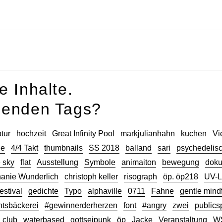
Projekte
e Inhalte.
lgenden Tags?
tur
hochzeit
Great Infinity Pool
markjulianhahn
kuchen
Vie
ge
4/4 Takt
thumbnails
SS 2018
balland
sari
psychedelis
e sky
flat
Ausstellung
Symbole
animaiton
bewegung
doku
anie Wunderlich
christoph keller
risograph
öp. öp218
UV-L
estival
gedichte
Typo
alphaville
0711
Fahne
gentle mind
tsbäckerei
#gewinnerderherzen
font
#angry
zwei
publics
club
waterbased
gottseipunk
öp
Jacke
Veranstaltung
WS