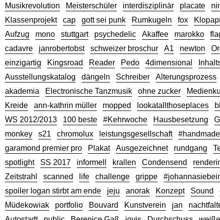
Musikrevolution
Meisterschüler
interdisziplinär
placate
ni
Klassenprojekt
cap
gott sei punk
Rumkugeln
fox
Klopap
Aufzug
mono
stuttgart
psychedelic
Akaffee
marokko
fla
cadavre
janrobertobst
schweizer broschur
A1
newton
Or
einzigartig
Kingsroad
Reader
Pedo
4dimensional
Inhalt
Ausstellungskatalog
dängeln
Schreiber
Alterungsprozess
akademia
Electronische Tanzmusik
ohne zucker
Medienku
Kreide
ann-kathrin müller
mopped
lookatallthoseplaces
b
WS 2012/2013
100 beste
#Kehrwoche
Hausbesetzung
G
monkey
s21
chromolux
leistungsgesellschaft
#handmade
garamond premier pro
Plakat
Ausgezeichnet
rundgang
Te
spotlight
SS 2017
informell
krallen
Condensend
renderi
Zeitstrahl
scanned
life
challenge
grippe
#johannasiebei
spoiler logan stirbt am ende
jeju
anorak
Konzept
Sound
Müdekowiak
portfolio
Bouvard
Kunstverein
jan
nachtfalt
Autostadt
public
Berenice Gaß
jovis
Durchschuss
weiß