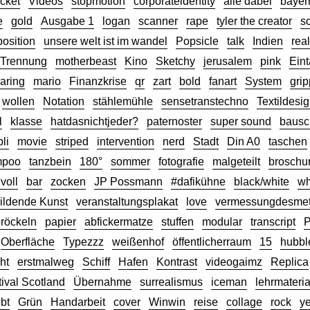
icket
Videos
stopmotion
corporateidentity
alle dabei
bayer
e
gold
Ausgabe 1
logan
scanner
rape
tyler the creator
s
position
unsere welt ist im wandel
Popsicle
talk
Indien
rea
e Trennung
motherbeast
Kino
Sketchy
jerusalem
pink
Ein
aring
mario
Finanzkrise
qr
zart
bold
fanart
System
gri
wollen
Notation
stählemühle
sensetranstechno
Textildesi
l
klasse
hatdasnichtjeder?
paternoster
super sound
bausc
li
movie
striped
intervention
nerd
Stadt
Din A0
taschen
mpoo
tanzbein
180°
sommer
fotografie
malgeteilt
broschu
 voll
bar
zocken
JP Possmann
#dafikühne
black/white
wh
ildende Kunst
veranstaltungsplakat
love
vermessungdesmet
röckeln
papier
abfickermatze
stuffen
modular
transcript
P
Oberfläche
Typezzz
weißenhof
öffentlicherraum
15
hubbl
ht
erstmalweg
Schiff
Hafen
Kontrast
videogaimz
Replica
ival Scotland
Übernahme
surrealismus
iceman
lehrmateria
ebt
Grün
Handarbeit
cover
Winwin
reise
collage
rock
y