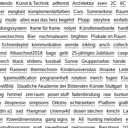
ntendo
Kunst & Technik
artfremd
Architektur
sven
2C
6C
ier
ewigkeit
komplementärfarben
Cars
Sommerkino
Raumg
g
müde
alles was das herz begehrt
Plopp
storyline
einfarb
dungssystem
frame für frame
notyet
Künstlerwebseite
hard
sverzeichnis
Bier
nochmalwarm
brighton
Plakate im Raum
Schneideplot
kommunkation
wende
inkling
arsch
collect
nst
#ibaschool2018
bags
gelb
25-jähriges Jubiläum
casp
leich
black
shiberu
fussball
Sonne
Gruppenarbei
hände
eld
Rasierer
thermochrom
Kinderuniversitas
#maske
Led
typemodification
programmheft
rotation
merch
fugen
Kl
xt/Bild
Staatliche Akademie der Bildenden Künste Stuttgart
b
ng
himmel
zeit-raum
poser stuff
fadenbindung
raw
buntun
n
#espresso
simpsons
Orksho
echtesleben
Platform
grafi
din a1
sad
Hangman
cinema4d
dosen stechen
kimchi
La
er
#zweidimensiona
gang signs
le
A6
hunting melodies
enhofprogramm
matt
neverforget
peloponnes
Benztown
10