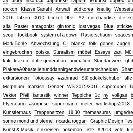
ali
didot
Irisdruck
Japanese
Diplom
le kunst
duplex
br
rockon
Klasse Ganahl
Anwalt
südkorea
knallig
Webseit
2016
falzen
0010
bircket
90er
A2
merchandise
die ex
alfa
Raster
antagonist
gin tonic
lost vegas
Blue
strickt
seoul
lookbook
system of a down
Rasierschaum
spacesh
Mark Bohle
Abwechslung
CI
blanko
folk
gehen
augen
eingebrochen
polska
Surealism
möbel
Essays
zart
Mül
link
kraken
dritte generation
animation
Standartwerk
ghib
PlakateA0bestellenunddannirgendwierunterschneiden
Sha
exkursionen
Fotoessay
#zahnrad
Stülpdekelschuber
alle
Morphium
markise
Gender
WS 2015/2016
superduper
B
Vektor
Pfeil
fantastik
winner
Teppiche
1c
ny
vollgas
b
Flyeralarm
#surprise
super mario
meter
workshops2018
Künstlerhaus
Treppensitzen
18:30
themeasures
umgedre
sonne mond und sterne
ricarda roggan
Graphic Design Fest
Kunst & Musik
einkreisen
pokemon
liste
#2018
vote
kl