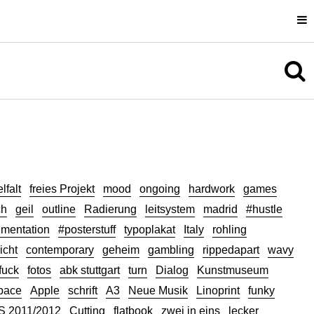
Uli Cluss
Information
lfalt
freies Projekt
mood
ongoing
hardwork
games
ch
geil
outline
Radierung
leitsystem
madrid
#hustle
mentation
#posterstuff
typoplakat
Italy
rohling
icht
contemporary
geheim
gambling
rippedapart
wavy
fuck
fotos
abk stuttgart
turn
Dialog
Kunstmuseum
pace
Apple
schrift
A3
Neue Musik
Linoprint
funky
 2011/2012
Cutting
flatbook
zwei in eins
lecker