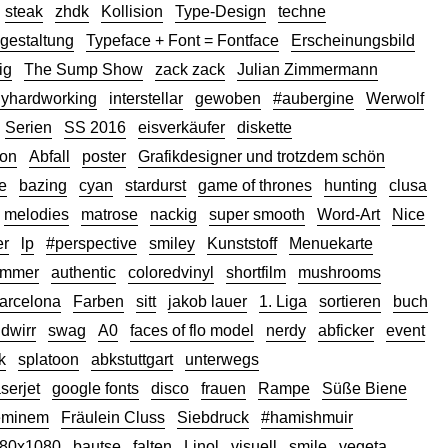
steak
zhdk
Kollision
Type-Design
techne
estaltung
Typeface + Font = Fontface
Erscheinungsbild
ig
The Sump Show
zack zack
Julian Zimmermann
lyhardworking
interstellar
gewoben
#aubergine
Werwolf
Serien
SS 2016
eisverkäufer
diskette
ion
Abfall
poster
Grafikdesigner und trotzdem schön
e
bazing
cyan
stardurst
game of thrones
hunting
clusa
melodies
matrose
nackig
super smooth
Word-Art
Nice
er
lp
#perspective
smiley
Kunststoff
Menuekarte
ammer
authentic
coloredvinyl
shortfilm
mushrooms
arcelona
Farben
sitt
jakob lauer
1. Liga
sortieren
buch
dwirr
swag
A0
faces of flo model
nerdy
abficker
event
k
splatoon
abkstuttgart
unterwegs
serjet
google fonts
disco
frauen
Rampe
Süße Biene
eminem
Fräulein Cluss
Siebdruck
#hamishmuir
80x1080
bautse
falten
Linol
visuell
smile
vegeta