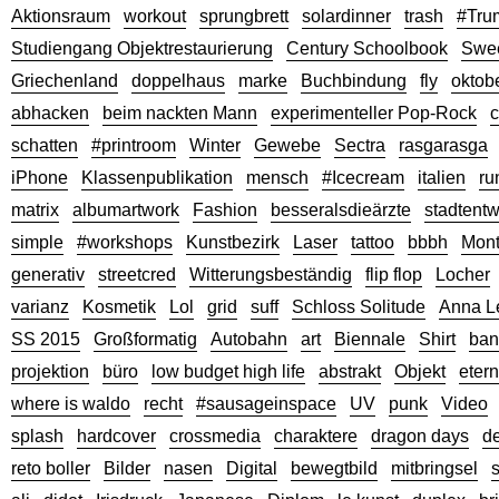
Aktionsraum
workout
sprungbrett
solardinner
trash
#Tru
Studiengang Objektrestaurierung
Century Schoolbook
Swe
Griechenland
doppelhaus
marke
Buchbindung
fly
oktob
abhacken
beim nackten Mann
experimenteller Pop-Rock
c
schatten
#printroom
Winter
Gewebe
Sectra
rasgarasga
iPhone
Klassenpublikation
mensch
#Icecream
italien
ru
matrix
albumartwork
Fashion
besseralsdieärzte
stadtentw
simple
#workshops
Kunstbezirk
Laser
tattoo
bbbh
Mont
generativ
streetcred
Witterungsbeständig
flip flop
Locher
varianz
Kosmetik
Lol
grid
suff
Schloss Solitude
Anna Le
SS 2015
Großformatig
Autobahn
art
Biennale
Shirt
ban
projektion
büro
low budget high life
abstrakt
Objekt
etern
where is waldo
recht
#sausageinspace
UV
punk
Video
splash
hardcover
crossmedia
charaktere
dragon days
de
reto boller
Bilder
nasen
Digital
bewegtbild
mitbringsel
s