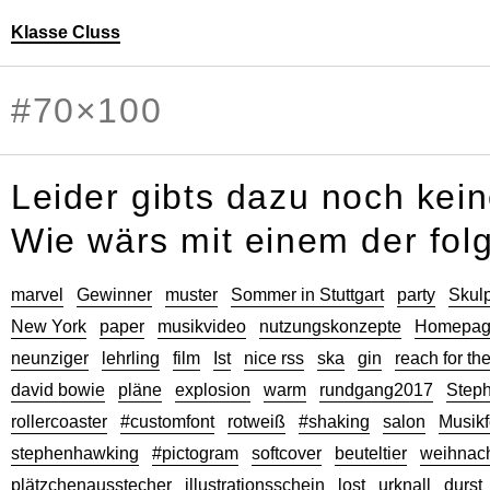
Klasse Cluss
Personen
Leider gibts dazu noch kein
Wie wärs mit einem der fo
marvel
Gewinner
muster
Sommer in Stuttgart
party
Skulp
New York
paper
musikvideo
nutzungskonzepte
Homepa
neunziger
lehrling
film
Ist
nice rss
ska
gin
reach for th
david bowie
pläne
explosion
warm
rundgang2017
Steph
rollercoaster
#customfont
rotweiß
#shaking
salon
Musikf
stephenhawking
#pictogram
softcover
beuteltier
weihnach
plätzchenausstecher
illustrationsschein
lost
urknall
durst