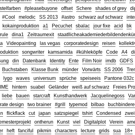
stelfarben
#pleasebuyone
offset
Schere
shades of grey
d
#Cool
melodic
SS 2013
#astro
schwarz auf schwarz
inte
kokainproduktion
a1
Pecuchet
sbalac
jour fixe
acid
bk
rule
dina1
Zeitraumexit
staatllicheakademiederbildendenkün
ga
Videopainting
las vegas
corporatedesign
reisen
kollekti
roduktion
songwriter
kamsamida
#kühleköpfe
Code
A4
d
sung
din
Datenbank
Identity
Ente
Film Noir
imdb
GDFS
Buchstaben
Klasse Bunk
münder
Vorwärts
SS 2006
Tre
lygo
waves
universum
sprüche
speiseeis
Pantone 032c
TIME
hintern
suabel
Geländer
weiß auf schwarz
Freies Pro
liebe
bauen
starcraft
Kunsthandwerk
Jacquelinegoss
Var
rate design
two brainer
#grill
typemod
bilbao
buchbindere
un
flickflack
cut
japan
satzspiegel
tshirt
Condensed
zweit
emesterprojekt
ontherun
Kunst
viel
Digitalplot
Verein
ame
er
heft
fanciful
pikmin
characters
lecture
grids
sua
18+