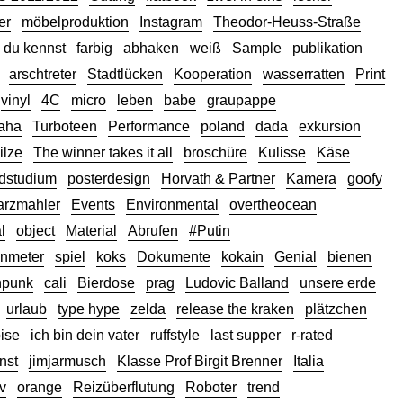
er
möbelproduktion
Instagram
Theodor-Heuss-Straße
e du kennst
farbig
abhaken
weiß
Sample
publikation
arschtreter
Stadtlücken
Kooperation
wasserratten
Print
vinyl
4C
micro
leben
babe
graupappe
aha
Turboteen
Performance
poland
dada
exkursion
ilze
The winner takes it all
broschüre
Kulisse
Käse
dstudium
posterdesign
Horvath & Partner
Kamera
goofy
arzmahler
Events
Environmental
overtheocean
l
object
Material
Abrufen
#Putin
nmeter
spiel
koks
Dokumente
kokain
Genial
bienen
hpunk
cali
Bierdose
prag
Ludovic Balland
unsere erde
urlaub
type hype
zelda
release the kraken
plätzchen
ise
ich bin dein vater
ruffstyle
last supper
r-rated
nst
jimjarmusch
Klasse Prof Birgit Brenner
Italia
iv
orange
Reizüberflutung
Roboter
trend