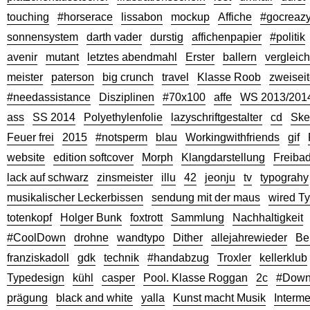
touching
#horserace
lissabon
mockup
Affiche
#gocreaz
sonnensystem
darth vader
durstig
affichenpapier
#politik
avenir
mutant
letztes abendmahl
Erster
ballern
vergleich
meister
paterson
big crunch
travel
Klasse Roob
zweisei
#needassistance
Disziplinen
#70x100
affe
WS 2013/201
ass
SS 2014
Polyethylenfolie
lazyschriftgestalter
cd
Ske
Feuer frei
2015
#notsperm
blau
Workingwithfriends
gif
website
edition softcover
Morph
Klangdarstellung
Freiba
lack auf schwarz
zinsmeister
illu
42
jeonju
tv
typograhy
musikalischer Leckerbissen
sendung mit der maus
wired T
totenkopf
Holger Bunk
foxtrott
Sammlung
Nachhaltigkeit
#CoolDown
drohne
wandtypo
Dither
allejahrewieder
Be
franziskadoll
gdk
technik
#handabzug
Troxler
kellerklub
Typedesign
kühl
casper
Pool. Klasse Roggan
2c
#Dow
prägung
black and white
yalla
Kunst macht Musik
Interme