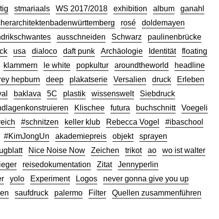
tig
stmariaals
WS 2017/2018
exhibition
album
ganahl
herarchitektenbadenwürttemberg
rosé
doldemayen
drikschwantes
ausschneiden
Schwarz
paulinenbrücke
uck
usa
dialoco
daft punk
Archäologie
Identität
floating
klammern
le white
popkultur
aroundtheworld
headline
rey hepburn
deep
plakatserie
Versalien
druck
Erleben
val
baklava
5C
plastik
wissenswelt
Siebdruck
ndlagenkonstruieren
Klischee
futura
buchschnitt
Voegeli
reich
#schnitzen
keller klub
Rebecca Vogel
#ibaschool
#KimJongUn
akademiepreis
objekt
sprayen
lugblatt
Nice Noise Now
Zeichen
trikot
ao
wo ist walter
ieger
reisedokumentation
Zitat
Jennyperlin
r
yolo
Experiment
Logos
never gonna give you up
sen
saufdruck
palermo
Filter
Quellen zusammenführen