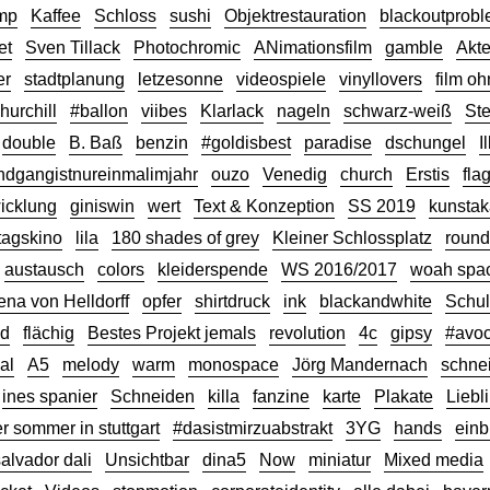
mp
Kaffee
Schloss
sushi
Objektrestauration
blackoutprob
et
Sven Tillack
Photochromic
ANimationsfilm
gamble
Akt
er
stadtplanung
letzesonne
videospiele
vinyllovers
film oh
hurchill
#ballon
viibes
Klarlack
nageln
schwarz-weiß
Ste
double
B. Baß
benzin
#goldisbest
paradise
dschungel
I
ndgangistnureinmalimjahr
ouzo
Venedig
church
Erstis
fla
icklung
giniswin
wert
Text & Konzeption
SS 2019
kunsta
agskino
lila
180 shades of grey
Kleiner Schlossplatz
round
austausch
colors
kleiderspende
WS 2016/2017
woah spa
na von Helldorff
opfer
shirtdruck
ink
blackandwhite
Schul
d
flächig
Bestes Projekt jemals
revolution
4c
gipsy
#avo
al
A5
melody
warm
monospace
Jörg Mandernach
schne
ines spanier
Schneiden
killa
fanzine
karte
Plakate
Liebl
r sommer in stuttgart
#dasistmirzuabstrakt
3YG
hands
einb
alvador dali
Unsichtbar
dina5
Now
miniatur
Mixed media