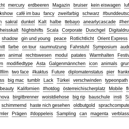
ht
mercury
erdbeeren
Magazin
bruiser
kein eiswagen
luf
ckshow
café im bau
fancy
zweifarbig
schwarz
#bunddeutsc
n
sakral
dunkel
Kalt
halbe
ttebayo
anearlycascade
#hen
heisskalt
Nightshifts
Scala
Corporate
Duschgel
Digitaldr
shadow
gin und young
peace
Rotlichtlicht
Orient Express
itt
farbe
on tour
raumnutzung
Fahrstuhl
Symposium
aud
en
animal
rechtswesen
modul
patates
Warmhalten
Festi
wn
modifiedtype
Asta
Galgenmännchen
icon
animals
gru
lfilm
two face
#kaktus
Future
diplomatenstatus
pier
frank
ss
big mac
tumblr
Lack
Türkei
verschwinden
typeonpath
beauty
Kalifornien
#hotdog
österreichischerplatz
Mobile
f
nova
birgitbrenner
woistdiehose
big rip
bauschule
insti
S
schimmernd
haste nich gesehen
oldbutgold
sprachcompute
mler
Prägen
#doppeleis
Sampling
can
magenta
verblas