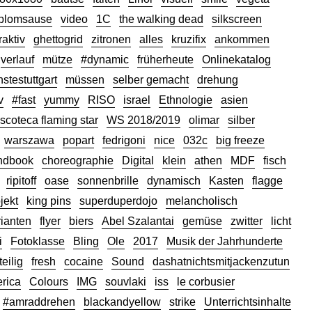
iplomsause
video
1C
the walking dead
silkscreen
raktiv
ghettogrid
zitronen
alles
kruzifix
ankommen
verlauf
mütze
#dynamic
früherheute
Onlinekatalog
stestuttgart
müssen
selber gemacht
drehung
v
#fast
yummy
RISO
israel
Ethnologie
asien
iscoteca flaming star
WS 2018/2019
olimar
silber
warszawa
popart
fedrigoni
nice
032c
big freeze
ndbook
choreographie
Digital
klein
athen
MDF
fisch
ripitoff
oase
sonnenbrille
dynamisch
Kasten
flagge
jekt
king pins
superduperdojo
melancholisch
ianten
flyer
biers
Abel Szalantai
gemüse
zwitter
licht
i
Fotoklasse
Bling
Ole
2017
Musik der Jahrhunderte
eilig
fresh
cocaine
Sound
dashatnichtsmitjackenzutun
rica
Colours
IMG
souvlaki
iss
le corbusier
#amraddrehen
blackandyellow
strike
Unterrichtsinhalte