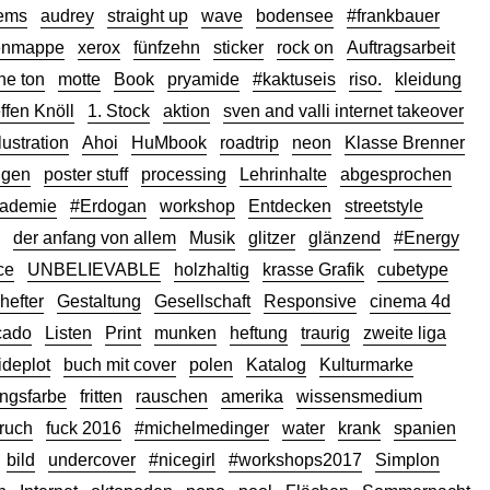
lems
audrey
straight up
wave
bodensee
#frankbauer
enmappe
xerox
fünfzehn
sticker
rock on
Auftragsarbeit
ne ton
motte
Book
pryamide
#kaktuseis
riso.
kleidung
ffen Knöll
1. Stock
aktion
sven and valli internet takeover
llustration
Ahoi
HuMbook
roadtrip
neon
Klasse Brenner
ggen
poster stuff
processing
Lehrinhalte
abgesprochen
kademie
#Erdogan
workshop
Entdecken
streetstyle
der anfang von allem
Musik
glitzer
glänzend
#Energy
ce
UNBELIEVABLE
holzhaltig
krasse Grafik
cubetype
hefter
Gestaltung
Gesellschaft
Responsive
cinema 4d
cado
Listen
Print
munken
heftung
traurig
zweite liga
ideplot
buch mit cover
polen
Katalog
Kulturmarke
ingsfarbe
fritten
rauschen
amerika
wissensmedium
ruch
fuck 2016
#michelmedinger
water
krank
spanien
bild
undercover
#nicegirl
#workshops2017
Simplon