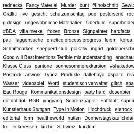
rednecks
Fancy Material
Murder
bunt
#linolschnitt
Gewic
Graffiti
live
gesicht
schutzumschlag
pop
posterserie
ro
g-design
ungewöhnliche Materialien
Überfülle
superhelde
#BDA
villa merkel
frozen
Bronze
Signpainter
hardfacts
pati
flaggensuche
practice process progress
feiern
korea
Schnittmarken
shepperd club
plakativ
ingrid
goldenerschn
Good will Best intentions Terrible misunderstanding
anschau
Klasse Cluss
pantone
sonnesommerexkursion
#shakedo
Postrock
artwork
Typez
Produkte
dattebayo
#space
rea
Wasser
videospiel
Word
studentisch verwaltet
glitch
spa
Eau Rouge
Kommunikationsdesign
party hard
dosenbier
dot dot dot
RGB
yingyang
Schrenzpapier
Faltblatt
super
Künstlerhaus Stuttgart
Type in Motion
Hochdruck
eierrock
editorial
form
healtheworld
nutten
Donnerstagskaufichdai
fix
leckeressen
kirche
Schweiz
kurzfilm