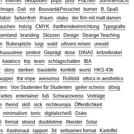
n
Internet
oktopoden
popo
pool
Flächen
Sommernacht
chnaps
Dali
rot
Bouvard&Pecuchet
burner
B. Spaß
llabor
farbenfroh
#raum
otaku
der film mit matt damon
tauchen
holzig
CMYK
#artfremdeeinrichtung
Typografie
ppenland
branding
Skizzen
Design
Strange Teaching
gn
Bubespitzle
luigi
wald
ullivers reisen
urwald
huuuuleee
protest
Geprägt
dose
DINA0
kritzelkrakel
kataloco
trip
team
schlagschatten
IBA
r
story
sterben
baustelle
konfetti
wurst
HKS 43k
opper
thtr rmpe
wiesoriso
Rollbild
ethics in aesthetics
ers
Von Studenten für Studenten
geiler scheiss
dösig
arties
entertainer
fuß
Schwarzweiss
Vorträge
e
#wind
skill
sick
nichteuropa
Öffentlichkeit
minimalism
tonic
digitalscheiß
Duke
l
format
strand
doubletime
#twister
Solar
es
#astronaut
rapport
3d
seltsames format
Kartoffel