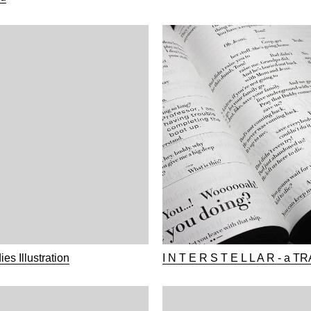
es Illustration
I N T E R S T E L L A R - a