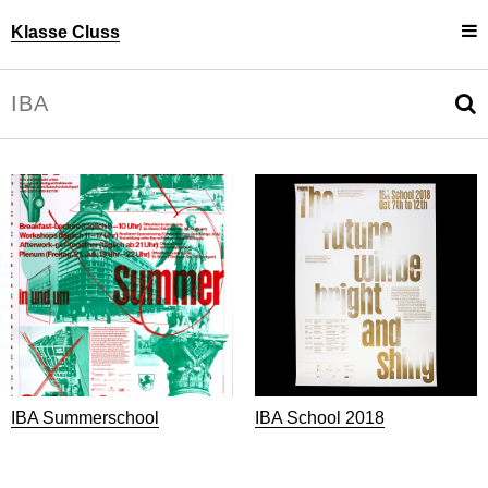
Klasse Cluss
Projekte
Uli Cluss
Personen
Information
IBA Summerschool
IBA School 2018