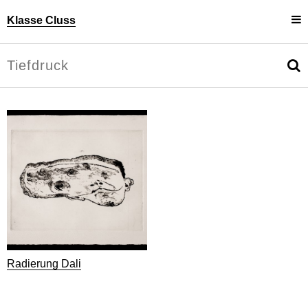
Klasse Cluss
Projekte
Uli Cluss
Personen
Information
Radierung Dali