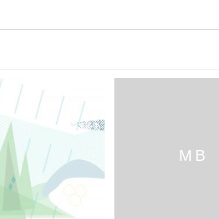
Projekte
M B