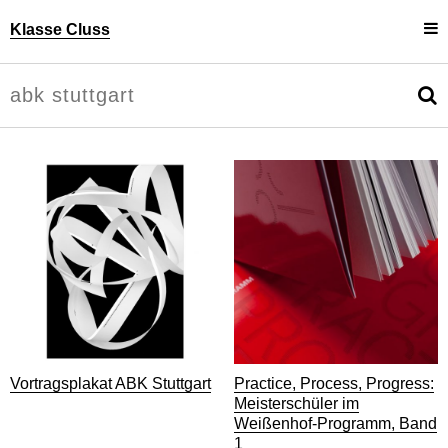
Klasse Cluss
Projekte
Uli Cluss
Personen
Information
Vortragsplakat ABK Stuttgart
Practice, Process, Progress:
Meisterschüler im
Weißenhof-Programm, Band
1