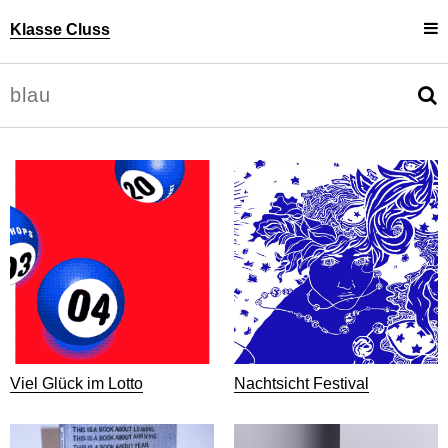
Klasse Cluss
Projekte
Uli Cluss
Personen
Information
Viel Glück im Lotto
Nachtsicht Festival