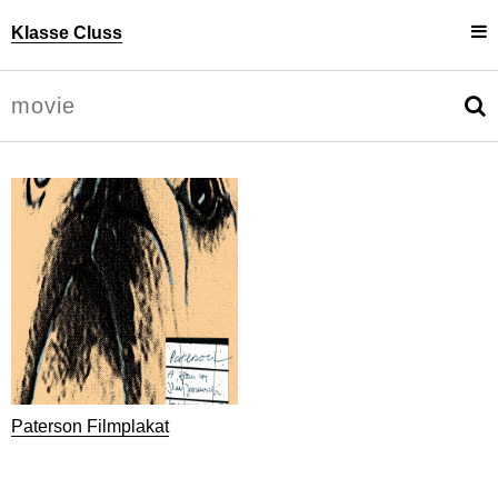
Klasse Cluss
Projekte
Uli Cluss
Personen
Information
Paterson Filmplakat