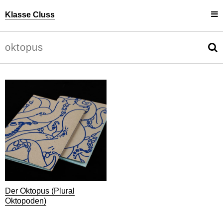
Klasse Cluss
Projekte
Uli Cluss
Personen
Information
Der Oktopus (Plural
Oktopoden)