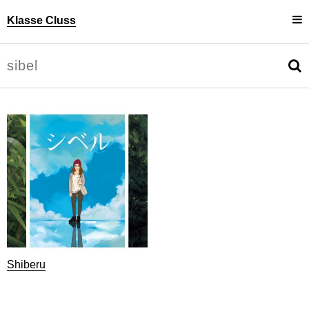
Klasse Cluss
Projekte
Uli Cluss
Personen
Information
Shiberu