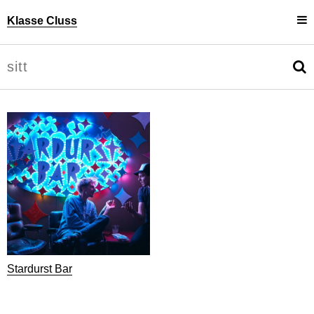
Klasse Cluss
Projekte
Uli Cluss
Personen
Information
Stardurst Bar