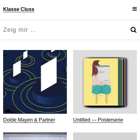
Klasse Cluss
Projekte
Uli Cluss
Personen
Information
Dolde Mayen & Partner
Untitled — Posterserie