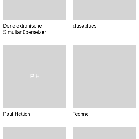
Der elektronische
clusablues
Simultanübersetzer
P H
Paul Hettich
Techne