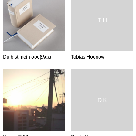
T H
Du bist mein σουβλάκι
Tobias Hoenow
D K