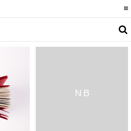
Uli Cluss
Information
N B