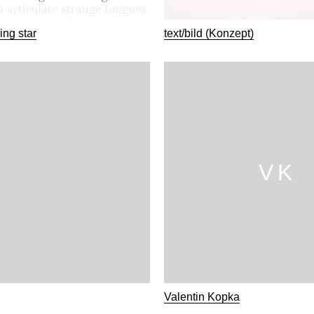
ing star
text/bild (Konzept)
V K
Valentin Kopka