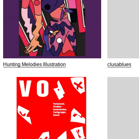
Hunting Melodies Illustration
clusablues