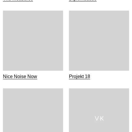
Nice Noise Now
Projekt 18
V K