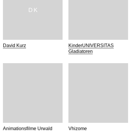
D K
David Kurz
KinderUNIVERSITAS
Gladiatoren
Animationsfilme Urwald
Vhizome