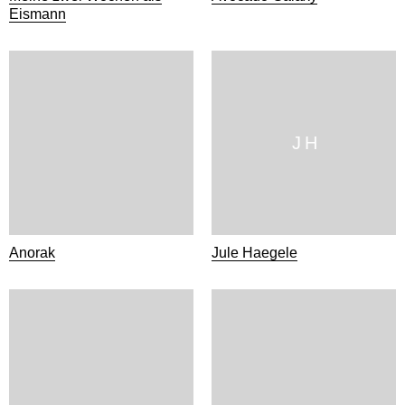
Eismann
J H
Anorak
Jule Haegele