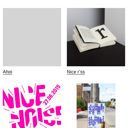
Ahoi
Nice r’ss