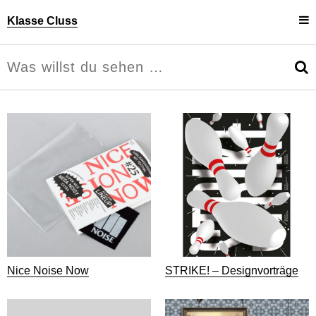
Klasse Cluss
Projekte
Uli Cluss
Personen
Information
Nice Noise Now
STRIKE! – Designvorträge