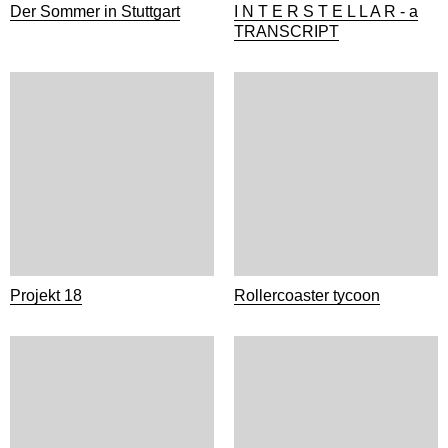
Der Sommer in Stuttgart
I N T E R S T E L L A R - a
TRANSCRIPT
Projekt 18
Rollercoaster tycoon