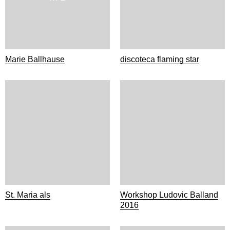
Marie Ballhause
discoteca flaming star
St. Maria als
Workshop Ludovic Balland
2016