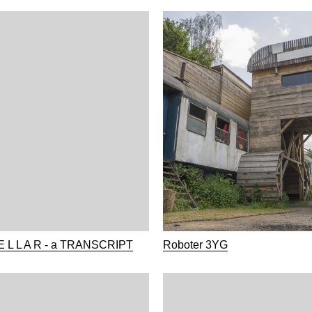
 E L L A R - a TRANSCRIPT
Roboter 3YG