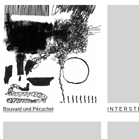
Bouvard und Pécuchet
I N T E R S T