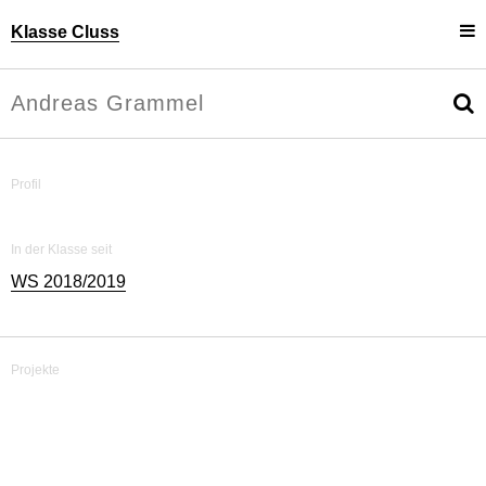
Klasse Cluss
Projekte
Uli Cluss
Personen
Information
Profil
In der Klasse seit
WS 2018/2019
Projekte