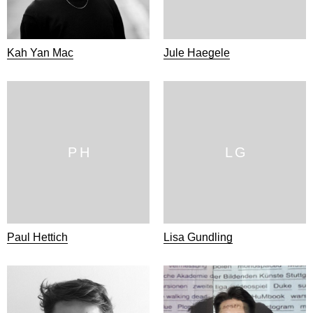
Kah Yan Mac
Jule Haegele
P H
L G
Paul Hettich
Lisa Gundling