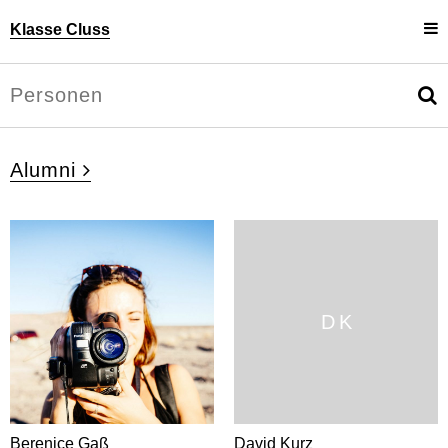
Klasse Cluss
Projekte
Uli Cluss
Personen
Information
Alumni
D K
Berenice Gaß
David Kurz