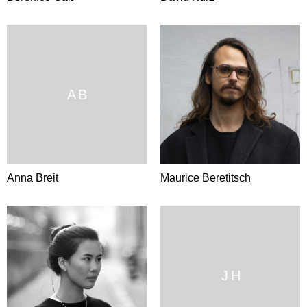
A B
Anna Breit
Maurice Beretitsch
J H