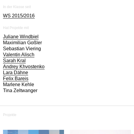
In der Klasse seit
WS 2015/2016
Hat Projekte mit
Juliane Windbiel
Maximilian Goßler
Sebastian Viering
Valentin Alisch
Sarah Kral
Andrey Khvostenko
Lara Dähne
Felix Bareis
Marlene Kehle
Tina Zeltwanger
Projekte