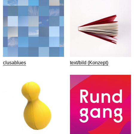
clusablues
text/bild (Konzept)