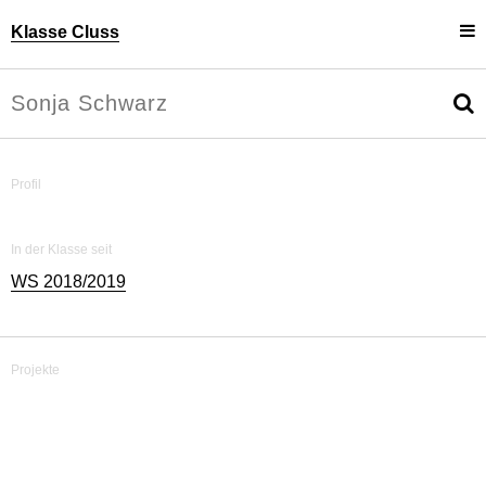
Klasse Cluss
Projekte
Uli Cluss
Personen
Information
Profil
In der Klasse seit
WS 2018/2019
Projekte