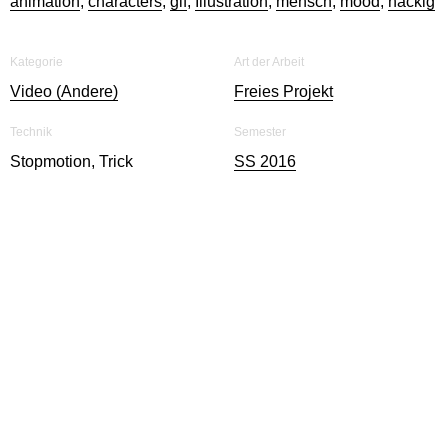
animation
,
characters
,
gif
,
Illustration
,
mensch
,
mood
,
nackig
Kategorie
Art der Arbeit
Video (Andere)
Freies Projekt
Technik
Semester
Stopmotion, Trick
SS 2016